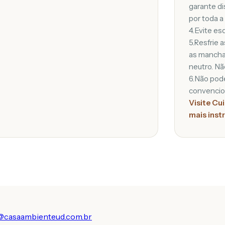
garante di
por toda a 
4.Evite es
5.Resfrie 
as mancha
neutro. Nã
6.Não pod
convencio
Visite Cu
mais inst
@casaambienteud.com.br