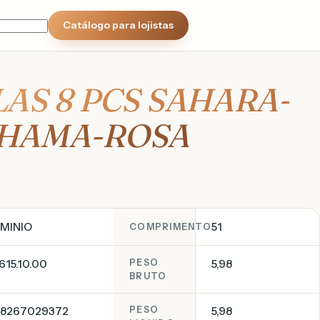
Catálogo para lojistas
LAS 8 PCS SAHARA-
CHAMA-ROSA
MINIO
51
COMPRIMENTO
615.10.00
PESO
5,98
BRUTO
8267029372
PESO
5,98