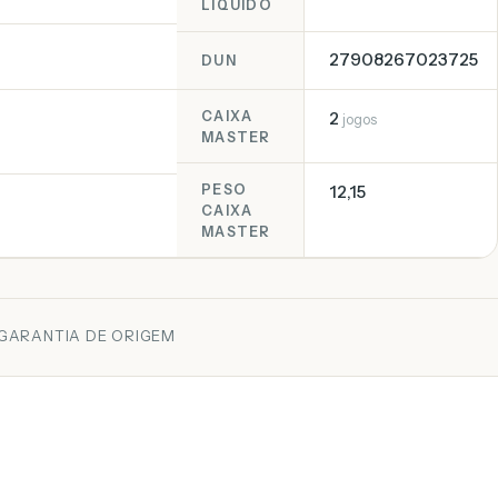
LIQUIDO
27908267023725
DUN
CAIXA
2
jogos
MASTER
PESO
12,15
CAIXA
MASTER
 GARANTIA DE ORIGEM