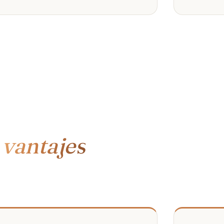
e
vantajes