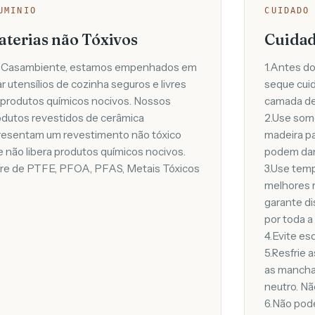
UMINIO
CUIDADO
aterias não Tóxivos
Cuidad
 Casambiente, estamos empenhados em
1.Antes do
ar utensílios de cozinha seguros e livres
seque cui
 produtos químicos nocivos. Nossos
camada de
odutos revestidos de cerâmica
2.Use some
resentam um revestimento não tóxico
madeira pa
 não libera produtos químicos nocivos.
podem dani
vre de PTFE, PFOA, PFAS, Metais Tóxicos
3.Use temp
melhores r
garante di
por toda a 
4.Evite es
5.Resfrie 
as mancha
neutro. Nã
6.Não pod