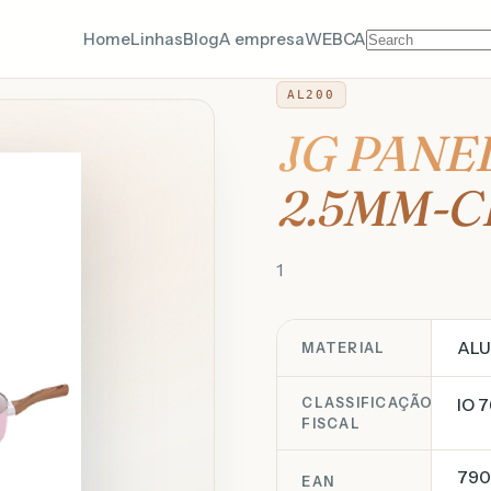
Home
Linhas
Blog
A empresa
WEBCA
AL200
JG PANE
2.5MM-
1
ALU
MATERIAL
CLASSIFICAÇÃO
IO 7
FISCAL
790
EAN