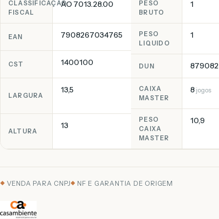
CLASSIFICAÇÃO
AO 7013.28.00
PESO
1
FISCAL
BRUTO
7908267034765
PESO
1
EAN
LIQUIDO
1400100
CST
879082
DUN
13,5
CAIXA
8
jogos
LARGURA
MASTER
PESO
10,9
13
CAIXA
ALTURA
MASTER
VENDA PARA CNPJ
NF E GARANTIA DE ORIGEM