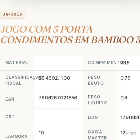
JGPO010
JOGO COM 3 PORTA
CONDIMENTOS EM BAMBOO 
.
29,5
MATERIAL
COMPRIMENTO
CLASSIFICAÇÃO
BS 4602.11.00
PESO
0,79
FISCAL
BRUTO
7908267021956
PESO
0,3
EAN
LIQUIDO
179082
CST
DUN
10
CAIXA
12
jogos
LARGURA
MASTER