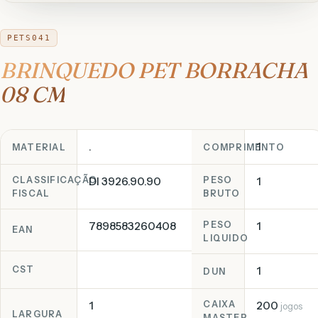
PETS041
BRINQUEDO PET BORRACHA
08 CM
.
1
MATERIAL
COMPRIMENTO
CLASSIFICAÇÃO
DI 3926.90.90
PESO
1
FISCAL
BRUTO
7898583260408
PESO
1
EAN
LIQUIDO
1
CST
DUN
1
CAIXA
200
jogos
LARGURA
MASTER