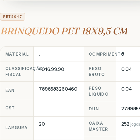
PETS047
BRINQUEDO PET 18X9,5 CM
.
8
MATERIAL
COMPRIMENTO
CLASSIFICAÇÃO
4016.99.90
PESO
0,04
FISCAL
BRUTO
7898583260460
PESO
0,04
EAN
LIQUIDO
278985
CST
DUN
20
CAIXA
252
jogo
LARGURA
MASTER