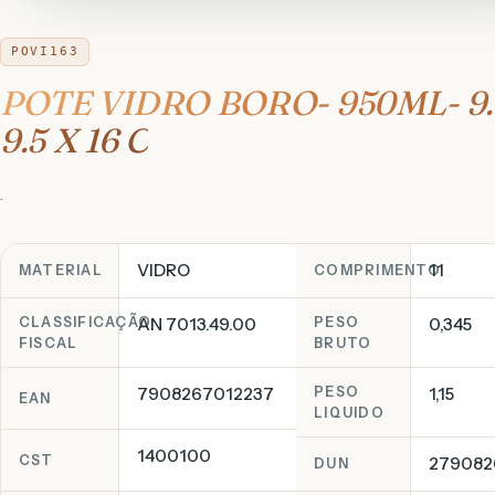
POVI163
POTE VIDRO BORO- 950ML- 9.
9.5 X 16 C
.
VIDRO
11
MATERIAL
COMPRIMENTO
CLASSIFICAÇÃO
AN 7013.49.00
PESO
0,345
FISCAL
BRUTO
7908267012237
PESO
1,15
EAN
LIQUIDO
1400100
CST
279082
DUN