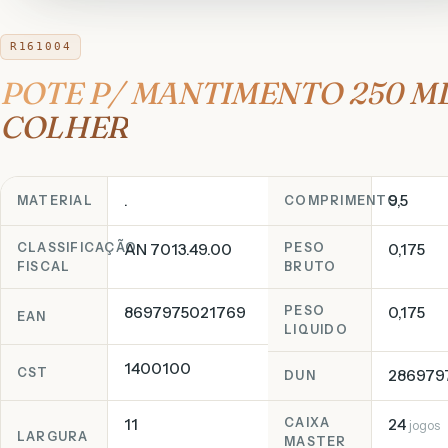
R161004
POTE P/ MANTIMENTO 250 ML
COLHER
.
9,5
MATERIAL
COMPRIMENTO
CLASSIFICAÇÃO
AN 7013.49.00
PESO
0,175
FISCAL
BRUTO
8697975021769
PESO
0,175
EAN
LIQUIDO
1400100
CST
286979
DUN
11
CAIXA
24
jogos
LARGURA
MASTER