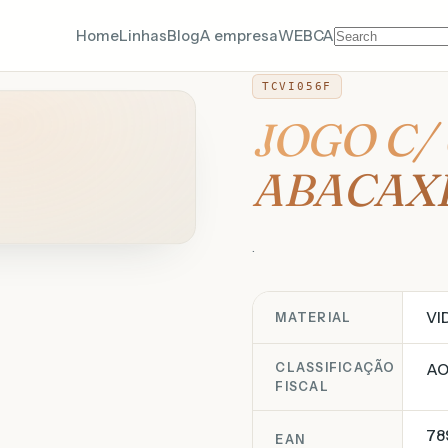
Home
Linhas
Blog
A empresa
WEBCA
TCVI056F
JOGO C/
ABACAXI
.
VI
MATERIAL
CLASSIFICAÇÃO
AO
FISCAL
78
EAN