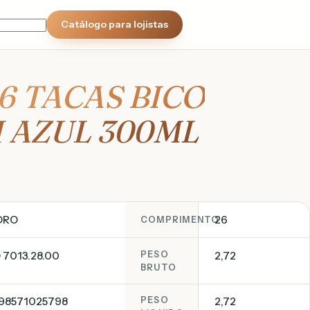
Catálogo para lojistas
 6 TACAS BICO
 AZUL 300ML
DRO
26
COMPRIMENTO
 7013.28.00
PESO
2,72
BRUTO
98571025798
PESO
2,72