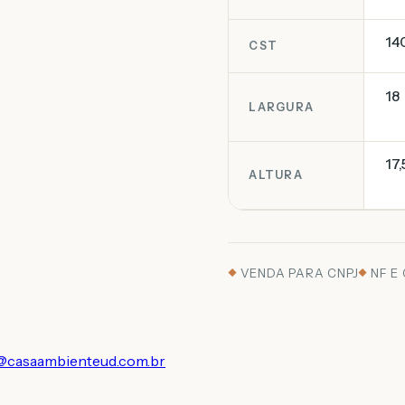
14
CST
18
LARGURA
17,
ALTURA
VENDA PARA CNPJ
NF E
@casaambienteud.com.br