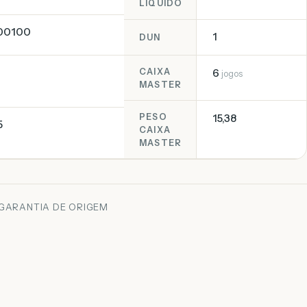
LIQUIDO
00100
1
DUN
CAIXA
6
jogos
MASTER
PESO
15,38
5
CAIXA
MASTER
 GARANTIA DE ORIGEM