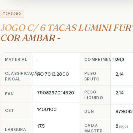
TCVI080
JOGO C/ 6 TACAS LUMINI FUR
COR AMBAR -
.
26,3
MATERIAL
COMPRIMENTO
CLASSIFICAÇÃO
AO 7013.28.00
PESO
2,14
FISCAL
BRUTO
7908267014620
PESO
2,14
EAN
LIQUIDO
1400100
CST
879082
DUN
17,5
CAIXA
8
jogos
LARGURA
MASTER