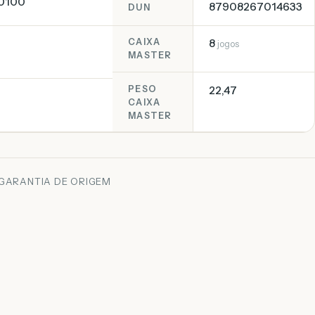
0100
87908267014633
DUN
CAIXA
8
jogos
MASTER
PESO
22,47
CAIXA
MASTER
 GARANTIA DE ORIGEM