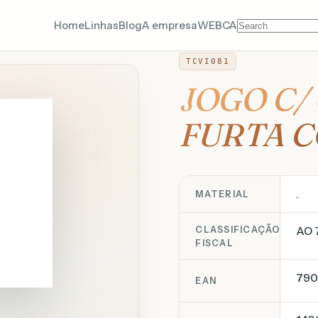
Home
Linhas
Blog
A empresa
WEBCA
TCVI081
JOGO C/
FURTA C
.
MATERIAL
CLASSIFICAÇÃO
AO 
FISCAL
790
EAN