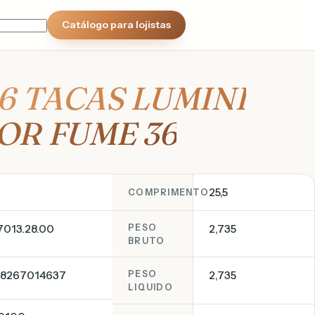
Catálogo para lojistas
 6 TACAS LUMINI
OR FUME 36
25,5
COMPRIMENTO
7013.28.00
PESO
2,735
BRUTO
8267014637
PESO
2,735
LIQUIDO