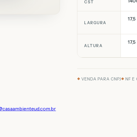
140
CST
17,5
LARGURA
17,5
ALTURA
VENDA PARA CNPJ
NF E
@casaambienteud.com.br