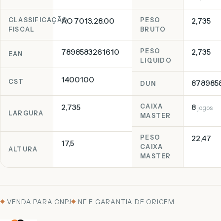
CLASSIFICAÇÃO
AO 7013.28.00
PESO
2,735
FISCAL
BRUTO
7898583261610
PESO
2,735
EAN
LIQUIDO
1400100
CST
878985
DUN
2,735
CAIXA
8
jogos
LARGURA
MASTER
PESO
22,47
17,5
CAIXA
ALTURA
MASTER
VENDA PARA CNPJ
NF E GARANTIA DE ORIGEM