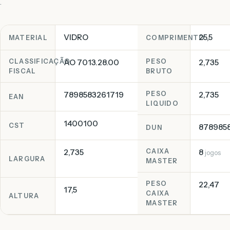
.
VIDRO
25,5
MATERIAL
COMPRIMENTO
CLASSIFICAÇÃO
AO 7013.28.00
PESO
2,735
FISCAL
BRUTO
7898583261719
PESO
2,735
EAN
LIQUIDO
1400100
CST
878985
DUN
2,735
CAIXA
8
jogos
LARGURA
MASTER
PESO
22,47
17,5
CAIXA
ALTURA
MASTER